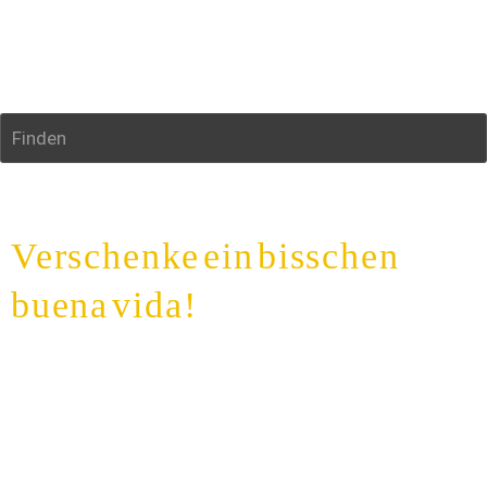
Finden
Verschenke ein bisschen 
buena vida!
Für Freunde, Familie oder einfach als Geschenk an Dich 
selbst: Mit einem Gutschein vom La Plaza verschenkst 
Du echtes spanisches Flair! 