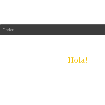
Finden
Hola
!
Auch bei uns bestell
wenn Du das noch nie